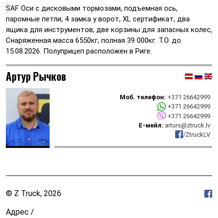
SAF Оси с дисковыми тормозами, подъемная ось,
паромные петли, 4 замка у ворот, XL сертификат, два
ящика для инструментов, две корзины для запасных колес,
Снаряженная масса 6550кг, полная 39 000кг. Т.О. до
15.08.2026. Полуприцеп расположен в Риге.
Артур Рычков
Моб. телефон:
+371 26642999
+371 26642999
+371 26642999
Е-мейл:
arturs@ztruck.lv
/ZtruckLV
© Z Truck, 2026
Адрес /