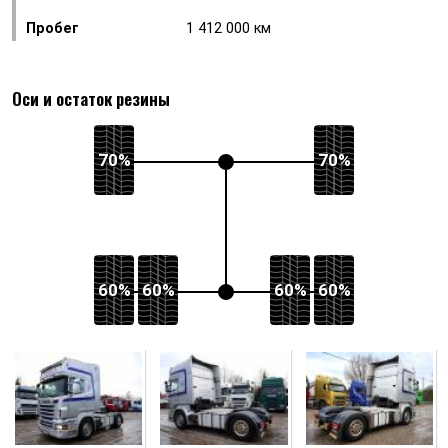
Пробег
1 412 000 км
Оси и остаток резины
70%
70%
60%
60%
60%
60%