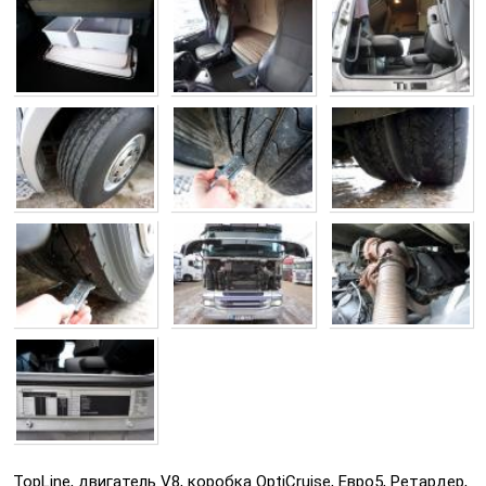
TopLine, двигатель V8, коробка OptiCruise, Евро5, Ретардер,