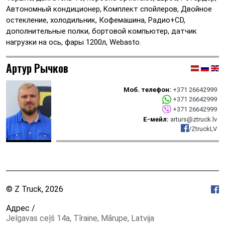
Автономный кондиционер, Kомплект спойлеров, Двойное
остекление, холодильник, Кофемашина, Радио+CD,
дополнительные полки, бортовой компьютер, датчик
нагрузки на ось, фары 1200л, Webasto.
Артур Рычков
Моб. телефон:
+371 26642999
+371 26642999
+371 26642999
Е-мейл:
arturs@ztruck.lv
/ZtruckLV
© Z Truck, 2026
Адрес /
Jelgavas ceļš 14a, Tīraine, Mārupe, Latvija