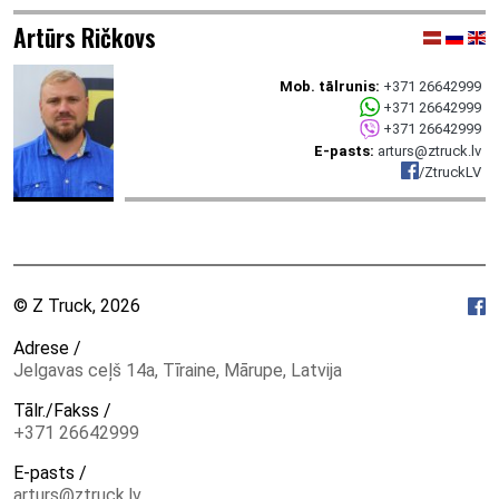
Artūrs Ričkovs
Mob. tālrunis:
+371 26642999
+371 26642999
+371 26642999
E-pasts:
arturs@ztruck.lv
/ZtruckLV
© Z Truck, 2026
Adrese /
Jelgavas ceļš 14a, Tīraine, Mārupe, Latvija
Tālr./Fakss /
+371 26642999
E-pasts /
arturs@ztruck.lv