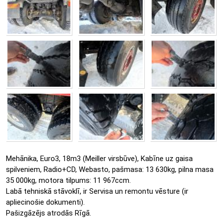
Mehānika, Euro3, 18m3 (Meiller virsbūve), Kabīne uz gaisa
spilveniem, Radio+CD, Webasto, pašmasa: 13 630kg, pilna masa
35 000kg, motora tilpums: 11 967ccm.
Labā tehniskā stāvoklī, ir Servisa un remontu vēsture (ir
apliecinošie dokumenti).
Pašizgāzējs atrodās Rīgā.