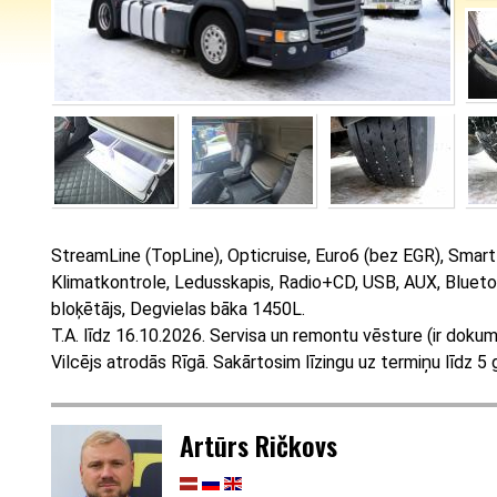
StreamLine (TopLine), Opticruise, Euro6 (bez EGR), Smar
Klimatkontrole, Ledusskapis, Radio+CD, USB, AUX, Bluetoo
bloķētājs, Degvielas bāka 1450L.
T.A. līdz 16.10.2026. Servisa un remontu vēsture (ir dokum
Vilcējs atrodās Rīgā. Sakārtosim līzingu uz termiņu līdz 5
Artūrs Ričkovs