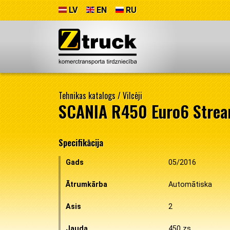
LV
EN
RU
Tehnikas katalogs
/
Vilcēji
SCANIA R450 Euro6 Strea
Specifikācija
Gads
05/2016
Ātrumkārba
Automātiska
Asis
2
Jauda
450 zs