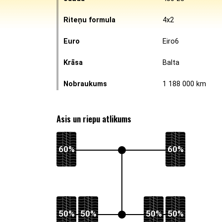
Riteņu formula
4x2
Euro
Eiro6
Krāsa
Balta
Nobraukums
1 188 000 km
Asis un riepu atlikums
60%
60%
50%
50%
50%
50%