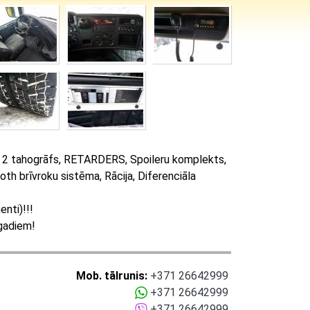
t 2 tahogrāfs, RETARDERS, Spoileru komplekts,
th brīvroku sistēma, Rācija, Diferenciāla
enti)!!!
 gadiem!
Mob. tālrunis:
+371 26642999
+371 26642999
+371 26642999