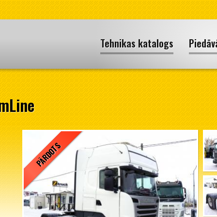
Tehnikas katalogs
Piedāv
mLine
PĀRDOTS