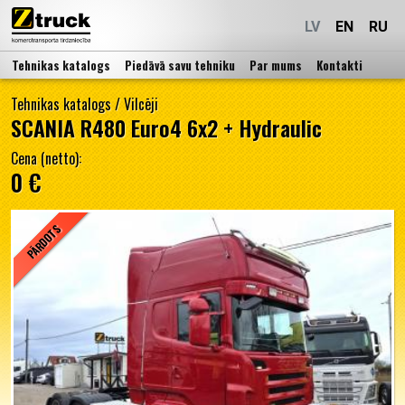
LV
EN
RU
Tehnikas katalogs
Piedāvā savu tehniku
Par mums
Kontakti
Tehnikas katalogs
/
Vilcēji
SCANIA R480 Euro4 6x2 + Hydraulic
Cena (netto):
0 €
PĀRDOTS