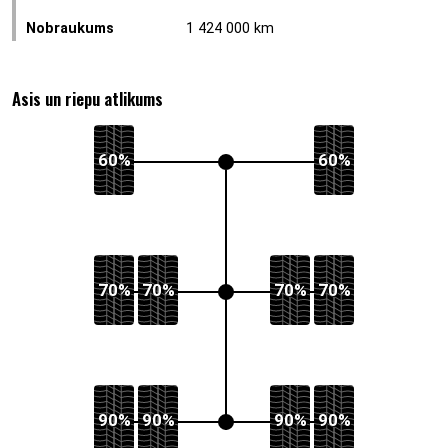
Nobraukums
1 424 000 km
Asis un riepu atlikums
60%
60%
70%
70%
70%
70%
90%
90%
90%
90%